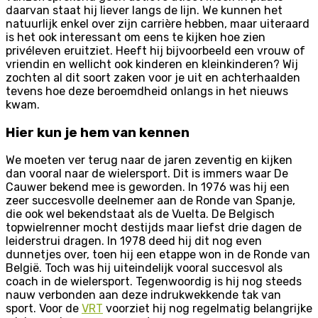
daarvan staat hij liever langs de lijn. We kunnen het
natuurlijk enkel over zijn carrière hebben, maar uiteraard
is het ook interessant om eens te kijken hoe zien
privéleven eruitziet. Heeft hij bijvoorbeeld een vrouw of
vriendin en wellicht ook kinderen en kleinkinderen? Wij
zochten al dit soort zaken voor je uit en achterhaalden
tevens hoe deze beroemdheid onlangs in het nieuws
kwam.
Hier kun je hem van kennen
We moeten ver terug naar de jaren zeventig en kijken
dan vooral naar de wielersport. Dit is immers waar De
Cauwer bekend mee is geworden. In 1976 was hij een
zeer succesvolle deelnemer aan de Ronde van Spanje,
die ook wel bekendstaat als de Vuelta. De Belgisch
topwielrenner mocht destijds maar liefst drie dagen de
leiderstrui dragen. In 1978 deed hij dit nog even
dunnetjes over, toen hij een etappe won in de Ronde van
België. Toch was hij uiteindelijk vooral succesvol als
coach in de wielersport. Tegenwoordig is hij nog steeds
nauw verbonden aan deze indrukwekkende tak van
sport. Voor de
VRT
voorziet hij nog regelmatig belangrijke