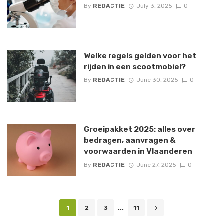
By
REDACTIE
July 3, 2025
0
Welke regels gelden voor het
rijden in een scootmobiel?
By
REDACTIE
June 30, 2025
0
Groeipakket 2025: alles over
bedragen, aanvragen &
voorwaarden in Vlaanderen
By
REDACTIE
June 27, 2025
0
Posts
1
2
3
...
11
navigation