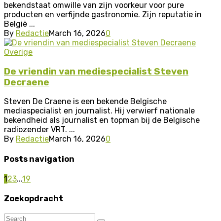
bekendstaat omwille van zijn voorkeur voor pure
producten en verfijnde gastronomie. Zijn reputatie in
België ...
By
Redactie
March 16, 2026
0
Overige
De vriendin van mediespecialist Steven
Decraene
Steven De Craene is een bekende Belgische
mediaspecialist en journalist. Hij verwierf nationale
bekendheid als journalist en topman bij de Belgische
radiozender VRT. ...
By
Redactie
March 16, 2026
0
Posts navigation
1
2
3
...
19
Zoekopdracht