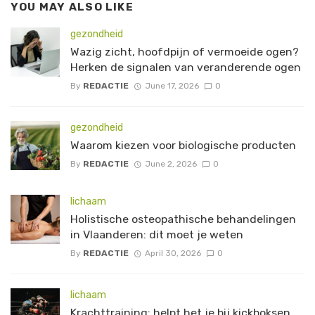
YOU MAY ALSO LIKE
gezondheid
Wazig zicht, hoofdpijn of vermoeide ogen?
Herken de signalen van veranderende ogen
By
REDACTIE
June 17, 2026
0
gezondheid
Waarom kiezen voor biologische producten
By
REDACTIE
June 2, 2026
0
lichaam
Holistische osteopathische behandelingen
in Vlaanderen: dit moet je weten
By
REDACTIE
April 30, 2026
0
lichaam
Krachttraining: helpt het je bij kickboksen