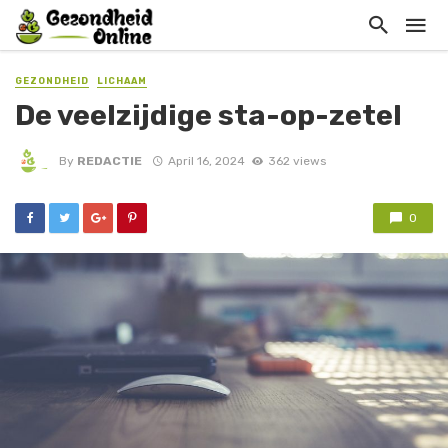
GEZONDHEID
LICHAAM
De veelzijdige sta-op-zetel
By
REDACTIE
April 16, 2024
362 views
0