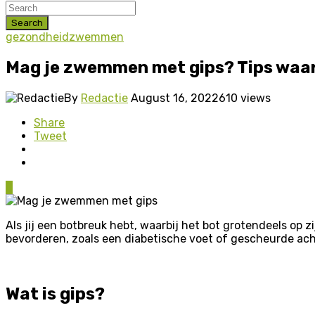
Search
gezondheid
zwemmen
Mag je zwemmen met gips? Tips waar 
By
Redactie
August 16, 2022
610 views
Share
Tweet
0
Als jij een botbreuk hebt, waarbij het bot grotendeels op z
bevorderen, zoals een diabetische voet of gescheurde ach
Wat is gips?