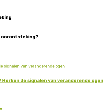
eking
t oorontsteking?
n? Herken de signalen van veranderende ogen
n