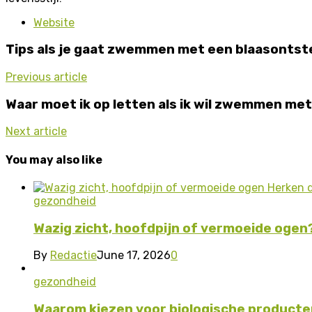
Website
Tips als je gaat zwemmen met een blaasontst
Previous article
Waar moet ik op letten als ik wil zwemmen me
Next article
You may also like
gezondheid
Wazig zicht, hoofdpijn of vermoeide oge
By
Redactie
June 17, 2026
0
gezondheid
Waarom kiezen voor biologische producte