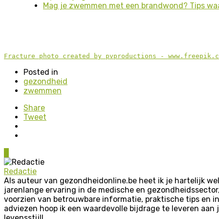
Mag je zwemmen met een brandwond? Tips waar 
Fracture photo created by pvproductions - www.freepik.c
Posted in
gezondheid
zwemmen
Share
Tweet
0
Redactie
Als auteur van gezondheidonline.be heet ik je hartelijk w
jarenlange ervaring in de medische en gezondheidssector
voorzien van betrouwbare informatie, praktische tips en i
adviezen hoop ik een waardevolle bijdrage te leveren aan 
levensstijl!