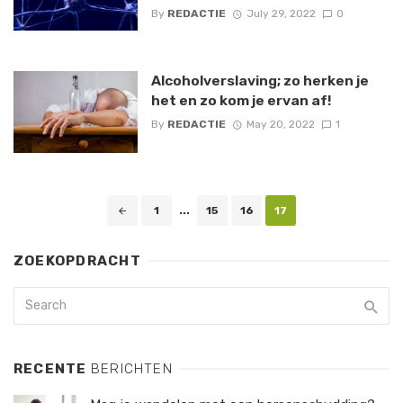
By
REDACTIE
July 29, 2022
0
Alcoholverslaving; zo herken je
het en zo kom je ervan af!
By
REDACTIE
May 20, 2022
1
Posts
1
...
15
16
17
navigation
ZOEKOPDRACHT
RECENTE
BERICHTEN